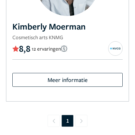
Kimberly Moerman
Cosmetisch arts KNMG
8,8
12 ervaringen
Meer informatie
1
Previous
Next