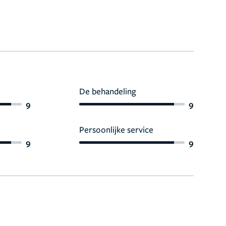
De behandeling
9
9
Persoonlijke service
9
9