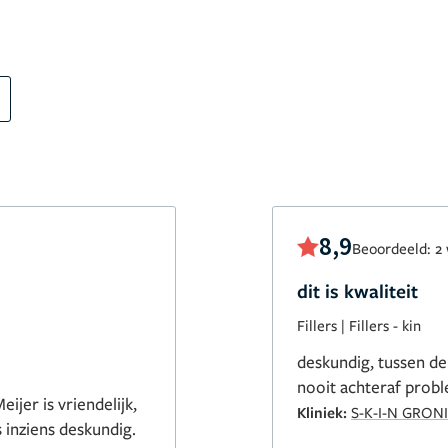
8,9
Beoordeeld: 2
dit is kwaliteit
Fillers
|
Fillers - kin
deskundig, tussen de
nooit achteraf probl
ijer is vriendelijk,
Kliniek:
S-K-I-N GRON
 inziens deskundig.