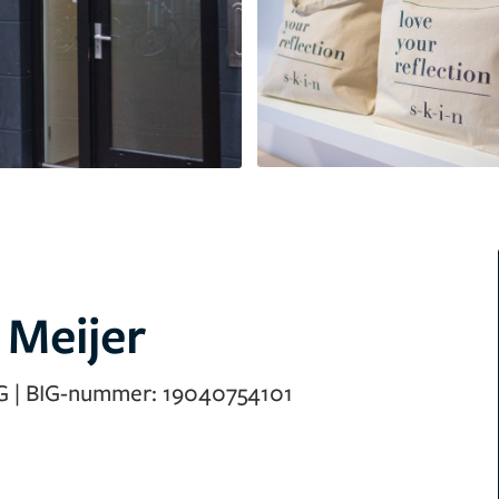
 Meijer
G
|
BIG-nummer:
19040754101