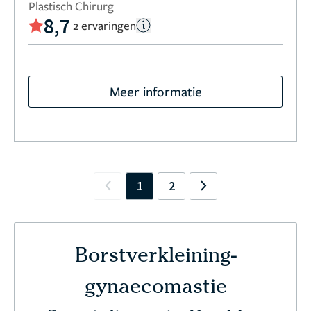
Plastisch Chirurg
8,7
2 ervaringen
Meer informatie
1
2
Previous
Next
Borstverkleining-
gynaecomastie