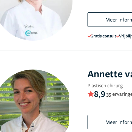
Meer infor
Gratis consult
Vrijbli
Annette v
Plastisch chirurg
8,9
35 ervaring
Meer infor