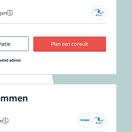
gen
matie
Plan een consult
jvend advies
Lemmen
en