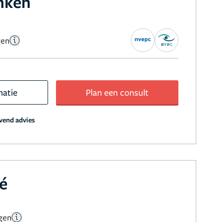
nken
gen
matie
Plan een consult
jvend advies
é
gen