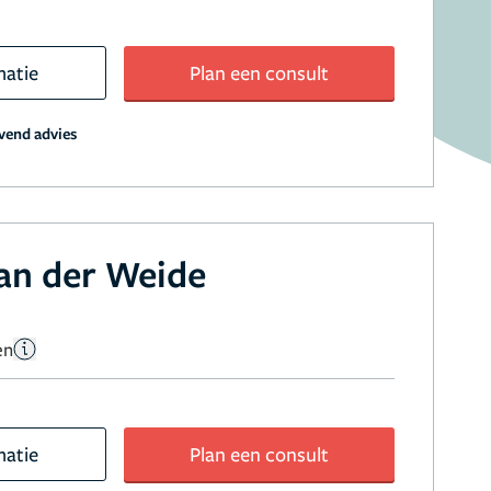
matie
Plan een consult
jvend advies
an der Weide
en
matie
Plan een consult