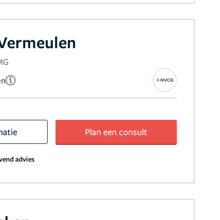
 Vermeulen
NMG
en
matie
Plan een consult
jvend advies