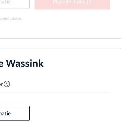
matie
Plan een consult
jvend advies
e Wassink
en
matie