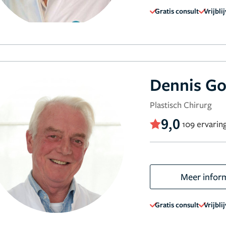
Gratis consult
Vrijbli
Dennis G
Plastisch Chirurg
9,0
109 ervarin
Meer infor
Gratis consult
Vrijbli