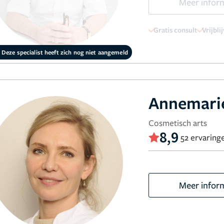
Meer infor
Gratis consult
Vrijbli
Deze specialist heeft zich nog niet aangemeld
Annemari
Cosmetisch arts
8,9
52 ervaring
Meer infor