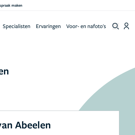
fspraak maken
Specialisten
Ervaringen
Voor- en nafoto's
en
 van Abeelen