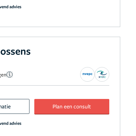
jvend advies
oossens
gen
matie
Plan een consult
jvend advies