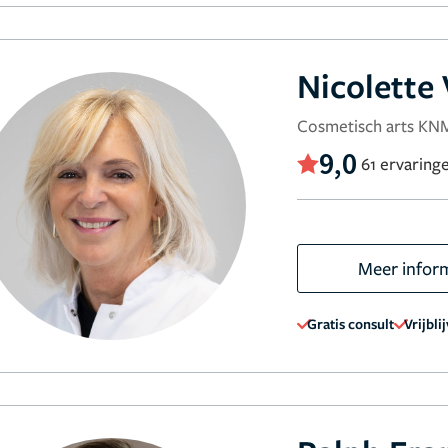
Nicolette
Cosmetisch arts K
9,0
61 ervaring
Meer infor
Gratis consult
Vrijbli