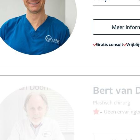
Meer infor
Gratis consult
Vrijbli
Bert van 
Plastisch chirurg
-
Geen ervaringe