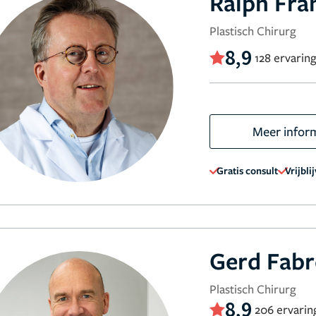
Ralph Fra
Plastisch Chirurg
8,9
128 ervarin
Meer infor
Gratis consult
Vrijbli
Gerd Fabr
Plastisch Chirurg
8,9
206 ervarin