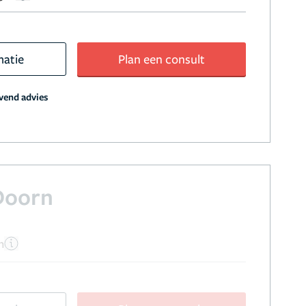
matie
Plan een consult
jvend advies
Doorn
n