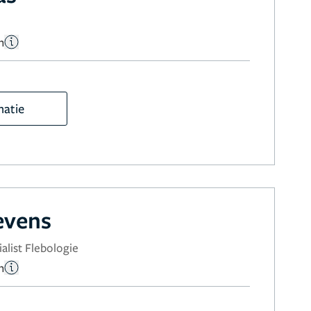
n
matie
evens
alist Flebologie
n