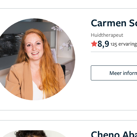
Carmen Sc
Huidtherapeut
8,9
125 ervarin
Meer infor
Cheno Ab