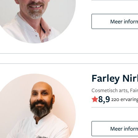
Meer infor
Farley Ni
Cosmetisch arts, Fair
8,9
220 ervarin
Meer infor