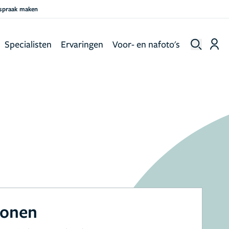
fspraak maken
Specialisten
Ervaringen
Voor- en nafoto's
n
oonen