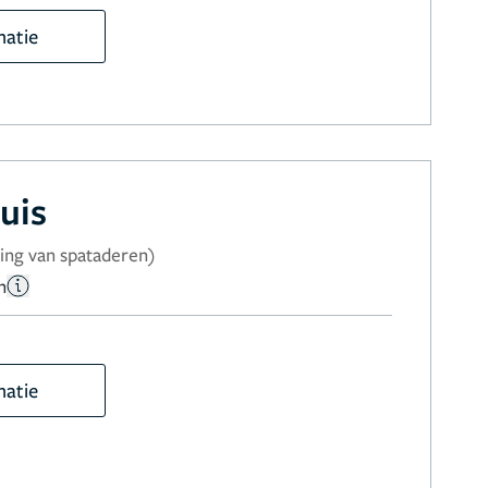
matie
uis
ing van spataderen)
n
matie