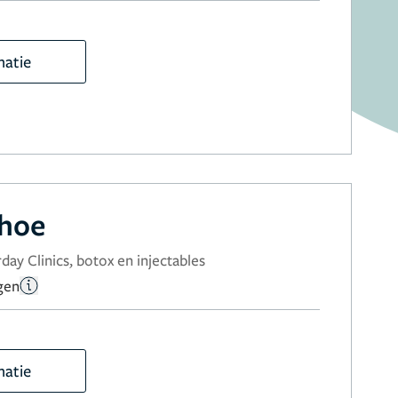
matie
rhoe
day Clinics, botox en injectables
gen
matie