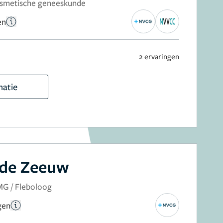
cosmetische geneeskunde
en
2 ervaringen
matie
de Zeeuw
MG / Fleboloog
gen