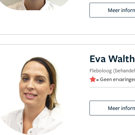
Meer infor
Eva Walth
Fleboloog (behandel
-
Geen ervaringe
Meer infor