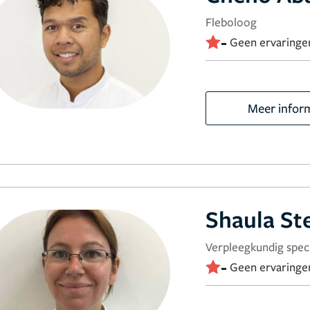
Fleboloog
-
Geen ervaringe
Meer infor
Shaula St
Verpleegkundig speci
-
Geen ervaringe