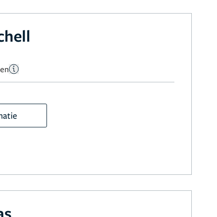
hell
gen
matie
as