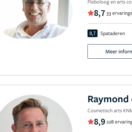
Fleboloog en arts 
8,7
33 ervaring
8,7
Spataderen
Meer infor
Raymond 
Cosmetisch arts KN
8,9
228 ervarin