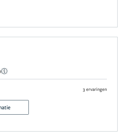
n
3 ervaringen
matie