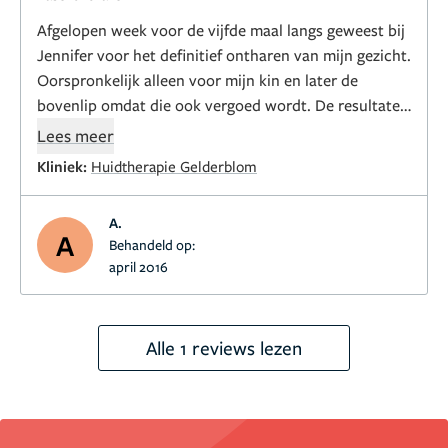
Afgelopen week voor de vijfde maal langs geweest bij
Jennifer voor het definitief ontharen van mijn gezicht.
Oorspronkelijk alleen voor mijn kin en later de
bovenlip omdat die ook vergoed wordt. De resultaten
zijn zo goed dat ik ondertussen ook ben begonnen
Lees meer
met het laten ontharen van mijn oksels. Ik kijk na zes
Kliniek:
Huidtherapie Gelderblom
weken uit naar de volgende afspraak om weer gezellig
bij Jennifer langs te gaan. Eenmaal in de stoel denk ik,
A.
oh ja het deed ook nog even pijn, maar die ben ik zo
A
Behandeld op:
weer vergeten. Ik hoef mij gelukkig niet meer dagelijks
april 2016
te scheren, de haartjes worden steeds dunner en de
meeste blijven helemaal weg!
Ik zou zeggen, echt een aanrader!
Alle 1 reviews lezen