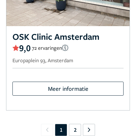
OSK Clinic Amsterdam
9,0
72 ervaringen
Europaplein 93, Amsterdam
Meer informatie
1
2
Previous
Next