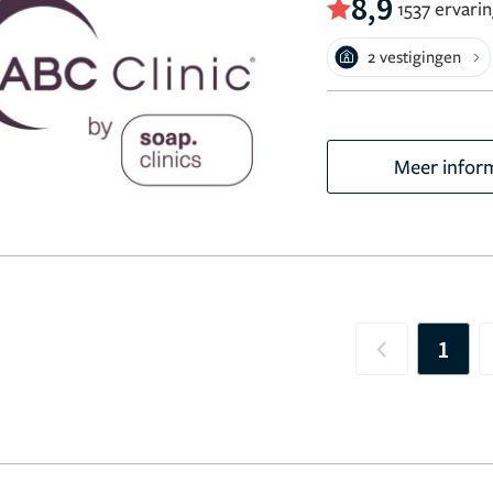
8,9
1537 ervari
2 vestigingen
Meer infor
1
Previous