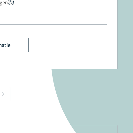
ngen
matie
Next