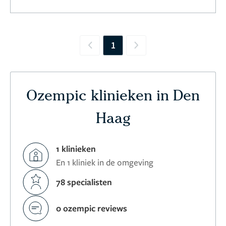
1
Previous
Next
Ozempic klinieken in Den
Haag
1 klinieken
En 1 kliniek in de omgeving
78 specialisten
0 ozempic reviews