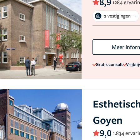
8,9
1284 ervari
2 vestigingen
Meer infor
Gratis consult
Vrijbli
Esthetisc
Goyen
9,0
1.834 ervar