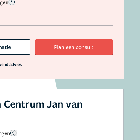
ngen
matie
Plan een consult
jvend advies
h Centrum Jan van
ingen