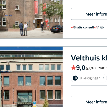
Meer infor
Gratis consult
Vrijbli
Velthuis k
9,0
5770 ervari
8 vestigingen
Meer infor