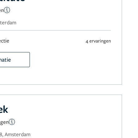
en
sterdam
ctie
4 ervaringen
matie
ek
ngen
48, Amsterdam