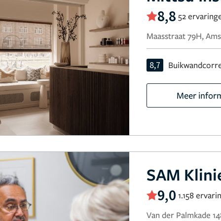
8,8
52 ervaring
Maasstraat 79H, Am
8,7
Buikwandcorre
Meer infor
SAM Klini
9,0
1.158 ervari
Van der Palmkade 1