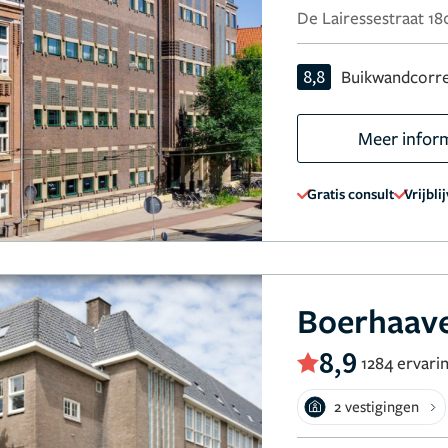
De Lairessestraat 1
8,8
Buikwandcorre
Meer infor
Gratis consult
Vrijbli
Boerhaave
8,9
1284 ervari
2 vestigingen