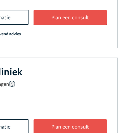
matie
Plan een consult
jvend advies
liniek
ngen
matie
Plan een consult