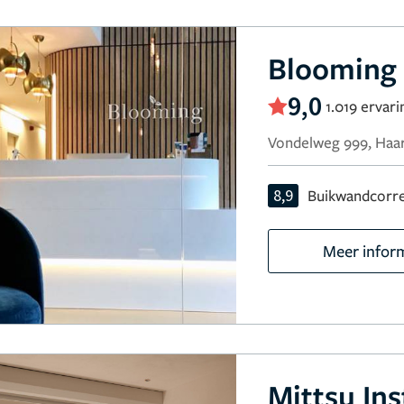
Blooming 
9,0
1.019 ervar
Vondelweg 999, Haa
8,9
Buikwandcorre
Meer infor
Mittsu Ins