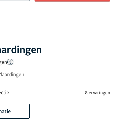
laardingen
gen
 Vlaardingen
ctie
8 ervaringen
matie