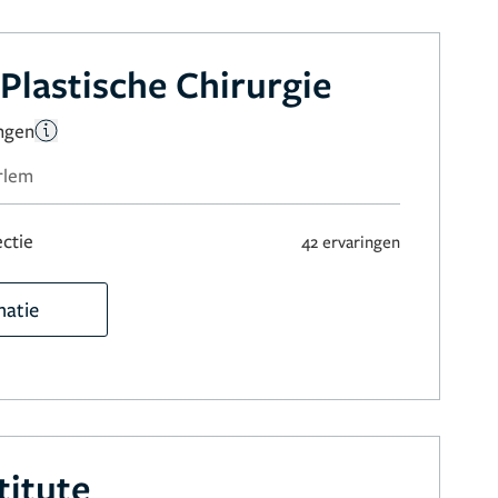
Plastische Chirurgie
ingen
rlem
ctie
42 ervaringen
matie
titute