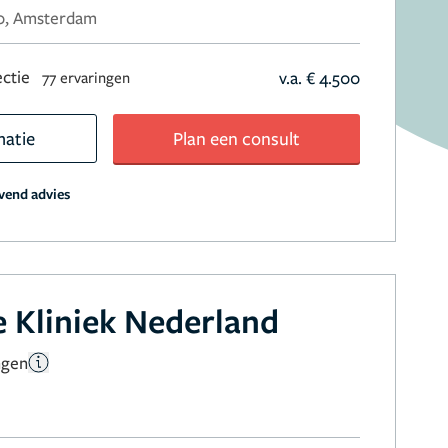
80, Amsterdam
ctie
v.a. € 4.500
77 ervaringen
matie
Plan een consult
jvend advies
 Kliniek Nederland
ngen