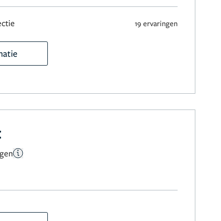
ctie
19 ervaringen
matie
c
ngen