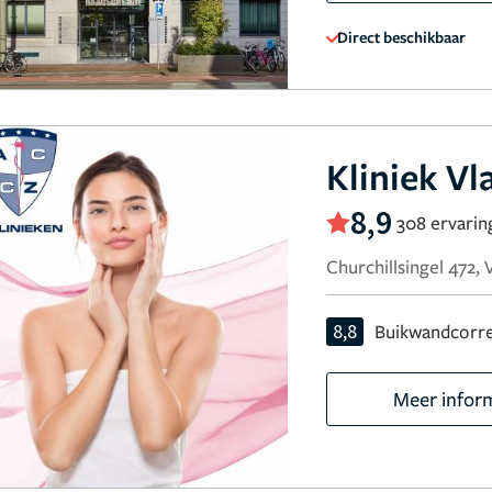
Direct beschikbaar
Kliniek V
8,9
308 ervarin
Churchillsingel 472,
8,8
Buikwandcorre
Meer infor