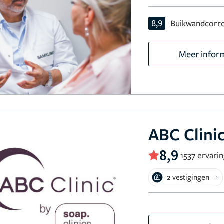
8,9
Buikwandcorre
Meer infor
ABC Clini
8,9
1537 ervari
2 vestigingen