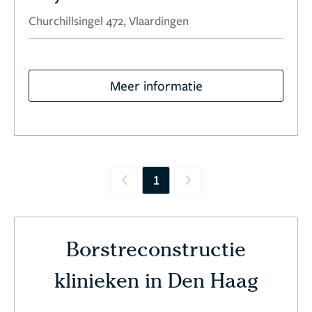
Churchillsingel 472, Vlaardingen
Meer informatie
1
Previous
Next
Borstreconstructie
klinieken in Den Haag