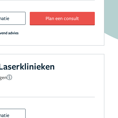
matie
Plan een consult
jvend advies
Laserklinieken
ngen
matie