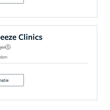
eeze Clinics
gen
erdam
matie