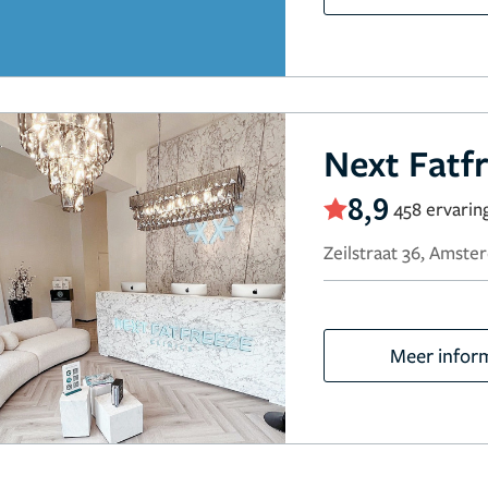
Next Fatfr
8,9
458 ervarin
Zeilstraat 36, Amst
Meer infor