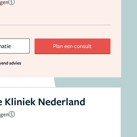
ngen
matie
Plan een consult
jvend advies
 Kliniek Nederland
ngen