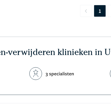
1
Previous
en-verwijderen klinieken in U
3 specialisten