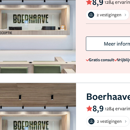
8,9
1284 ervari
2 vestigingen
Meer infor
Gratis consult
Vrijbli
Boerhaave
8,9
1284 ervari
2 vestigingen