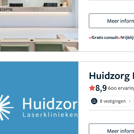
Meer infor
Gratis consult
Vrijbli
Huidzorg 
8,9
600 ervari
8 vestigingen
Meer infor