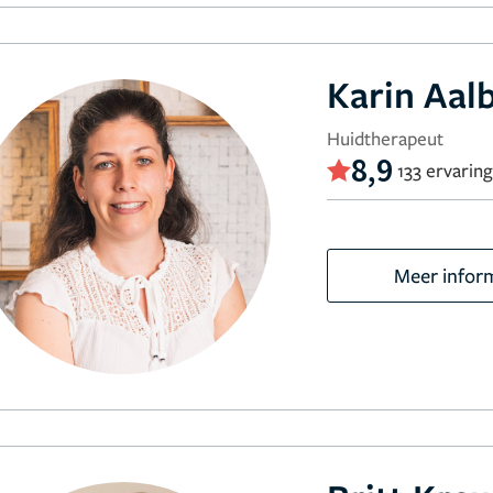
Karin Aal
Huidtherapeut
8,9
133 ervarin
Meer infor