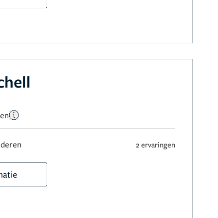
hell
gen
jderen
2 ervaringen
matie