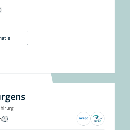
matie
urgens
Chirurg
n