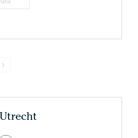
matie
Next
 Utrecht