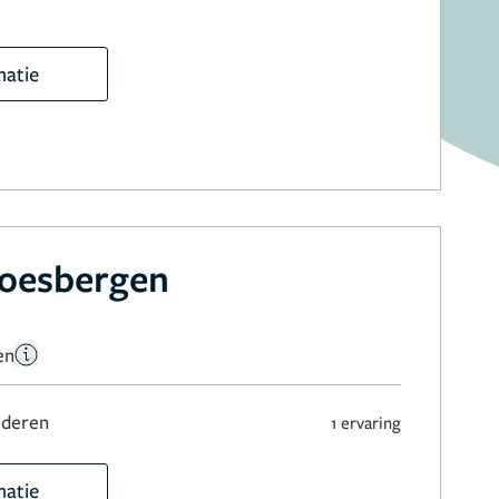
matie
Soesbergen
en
jderen
1 ervaring
matie