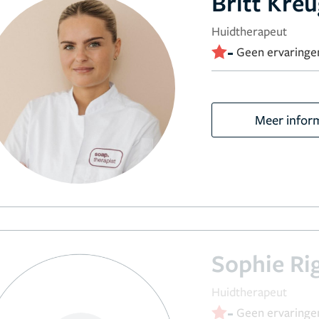
Britt Kre
Huidtherapeut
-
Geen ervaringe
Meer infor
Sophie Ri
Huidtherapeut
-
Geen ervaringe