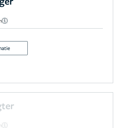
uger
n
matie
gter
n