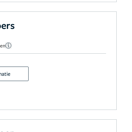
bers
gen
matie