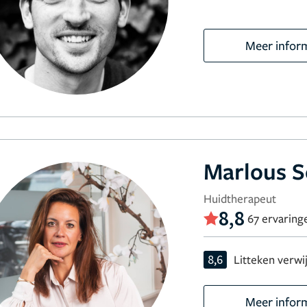
Meer infor
Marlous 
Huidtherapeut
8,8
67 ervaring
8,6
Litteken verwi
Meer infor