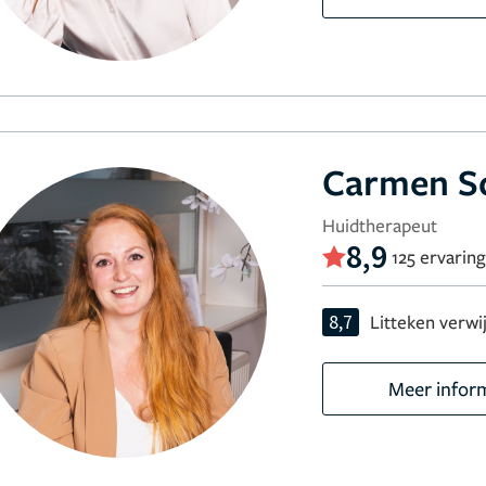
Carmen Sc
Huidtherapeut
8,9
125 ervarin
8,7
Litteken verwi
Meer infor