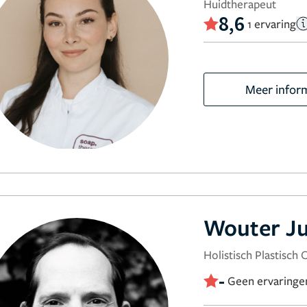
Huidtherapeut
8,6
1 ervaring
Meer infor
Wouter J
Holistisch Plastisch 
-
Geen ervaringe