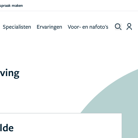
fspraak maken
Specialisten
Ervaringen
Voor- en nafoto's
eving
lde