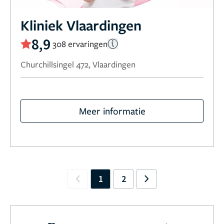
Kliniek Vlaardingen
8,9
308 ervaringen
Churchillsingel 472, Vlaardingen
Meer informatie
1
2
Previous
Next