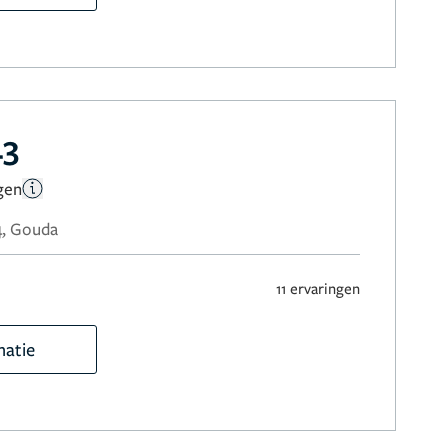
43
gen
4, Gouda
11 ervaringen
matie