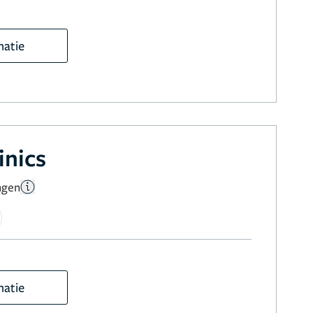
matie
inics
ngen
matie