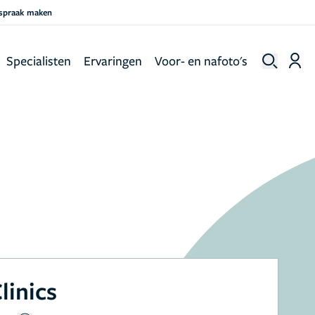
fspraak maken
Specialisten
Ervaringen
Voor- en nafoto's
linics