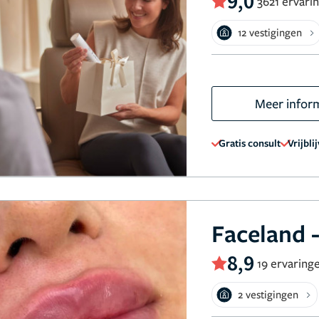
9,0
3621 ervari
12 vestigingen
Meer infor
Gratis consult
Vrijbli
Faceland -
8,9
19 ervaring
2 vestigingen