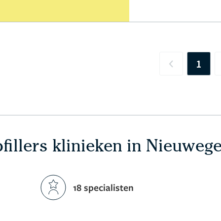
1
Previous
pfillers klinieken in Nieuweg
18 specialisten