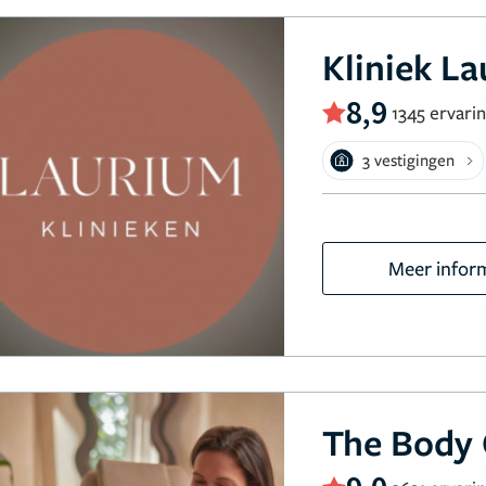
Kliniek L
8,9
1345 ervari
3 vestigingen
Meer infor
The Body 