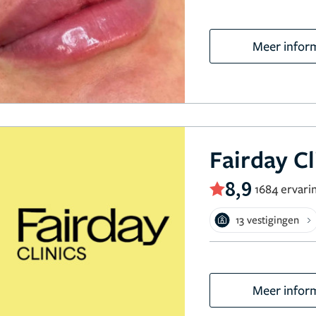
Meer infor
Fairday Cl
8,9
1684 ervari
13 vestigingen
Meer infor