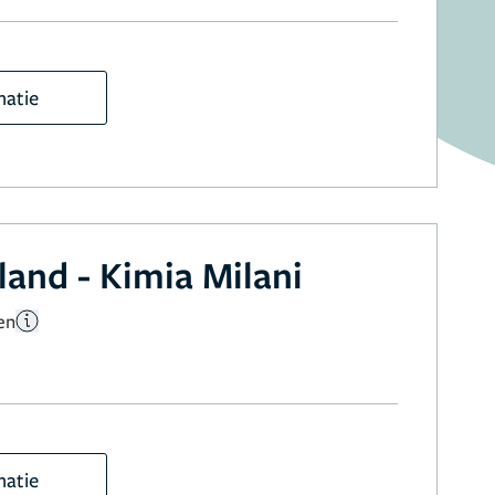
matie
land - Kimia Milani
en
matie