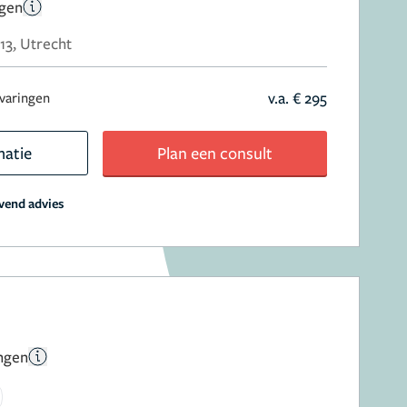
ngen
13, Utrecht
v.a. € 295
rvaringen
matie
Plan een consult
jvend advies
ngen