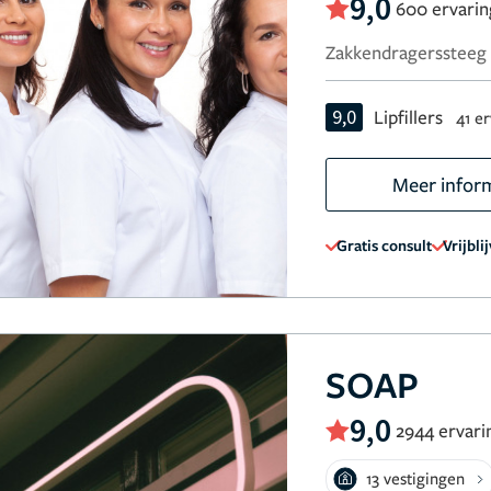
9,0
600 ervari
Zakkendragerssteeg 
9,0
Lipfillers
41 e
Meer infor
Gratis consult
Vrijbli
SOAP
9,0
2944 ervari
13 vestigingen