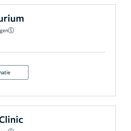
aurium
ngen
matie
Clinic