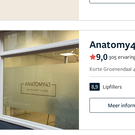
Anatomy
9,0
305 ervarin
Korte Groenendaal 
8,9
Lipfillers
Meer infor