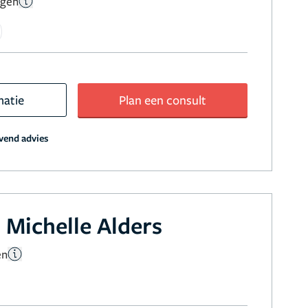
ngen
matie
Plan een consult
jvend advies
 Michelle Alders
en