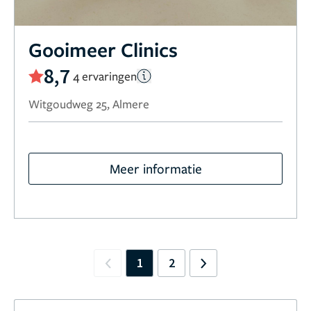
Gooimeer Clinics
8,7
4 ervaringen
Witgoudweg 25, Almere
Meer informatie
1
2
Previous
Next