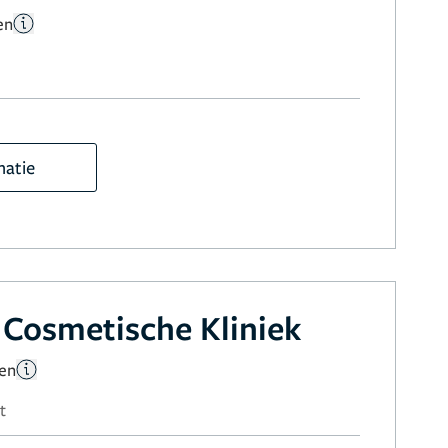
en
matie
Cosmetische Kliniek
gen
t