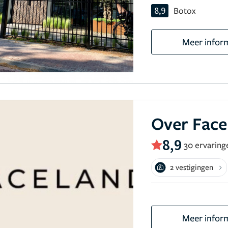
8,9
Botox
Meer infor
Over Face
8,9
30 ervaring
2 vestigingen
Meer infor