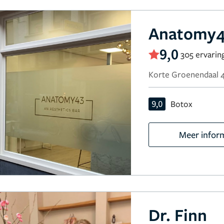
Anatomy
9,0
305 ervarin
Korte Groenendaal 
9,0
Botox
Meer infor
Dr. Finn