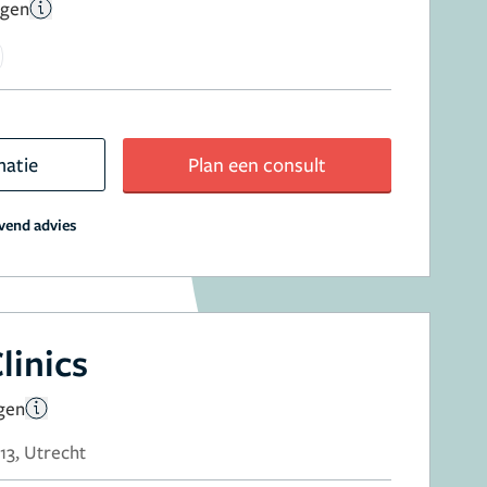
ngen
matie
Plan een consult
jvend advies
linics
gen
13, Utrecht