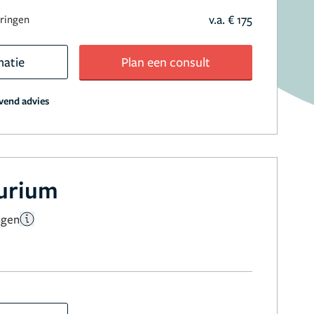
v.a. € 175
aringen
matie
Plan een consult
jvend advies
aurium
ngen