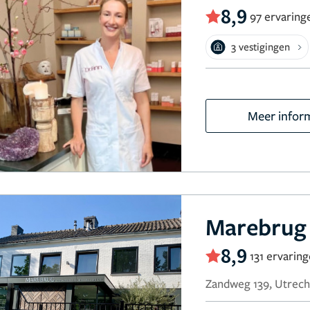
8,9
97 ervaring
3 vestigingen
Meer infor
Marebrug 
8,9
131 ervarin
Zandweg 139, Utrech