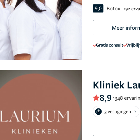
9,0
Botox
192 erv
Meer infor
Gratis consult
Vrijbli
Kliniek L
8,9
1348 ervari
3 vestigingen