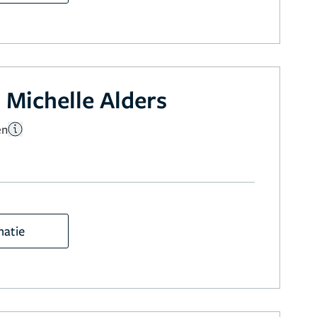
 Michelle Alders
en
matie