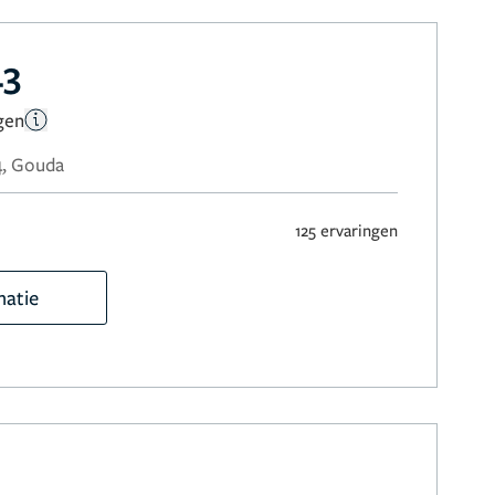
43
gen
4, Gouda
125 ervaringen
matie