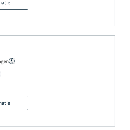
matie
ngen
matie