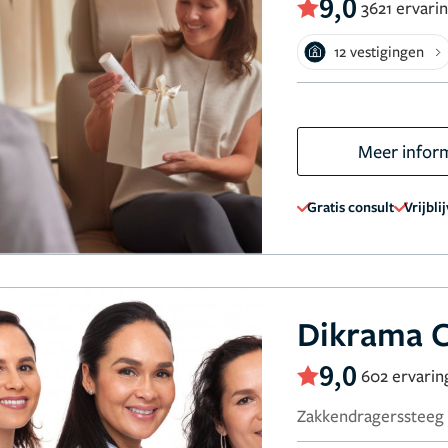
9,0
3621 ervari
12 vestigingen
Meer infor
Gratis consult
Vrijbli
Dikrama C
9,0
602 ervarin
Zakkendragerssteeg 