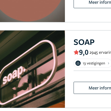
Meer infor
SOAP
9,0
2945 ervari
13 vestigingen
Meer infor