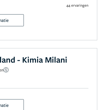
44 ervaringen
matie
land - Kimia Milani
en
matie