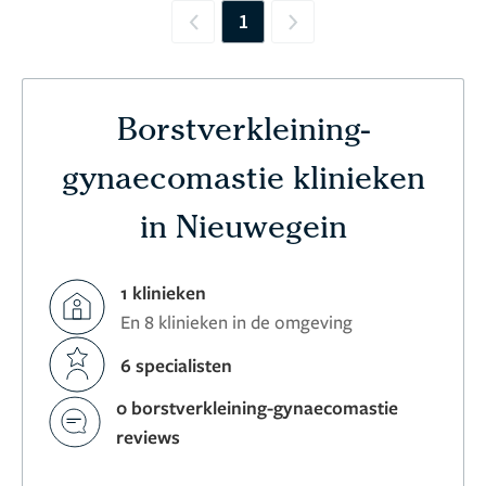
1
Previous
Next
Borstverkleining-
gynaecomastie klinieken
in Nieuwegein
1 klinieken
En 8 klinieken in de omgeving
6 specialisten
0 borstverkleining-gynaecomastie
reviews