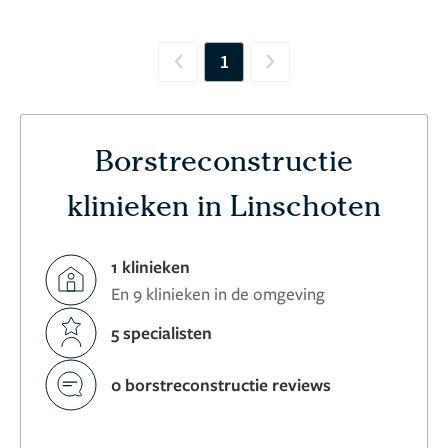
1
Previous
Next
Borstreconstructie
klinieken in Linschoten
1 klinieken
En 9 klinieken in de omgeving
5 specialisten
0 borstreconstructie reviews