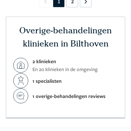
1
2
Previous
Next
Overige-behandelingen
klinieken in Bilthoven
2 klinieken
En 20 klinieken in de omgeving
1 specialisten
1 overige-behandelingen reviews