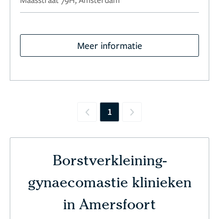
Meer informatie
1
Previous
Next
Borstverkleining-
gynaecomastie klinieken
in Amersfoort