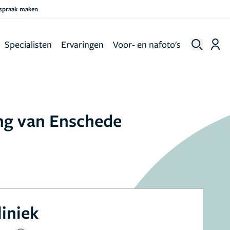
fspraak maken
Specialisten
Ervaringen
Voor- en nafoto's
ing van Enschede
liniek