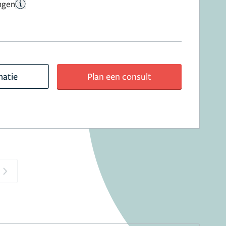
ngen
matie
Plan een consult
Next