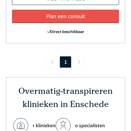
Plan een consult
Direct beschikbaar
1
Previous
Next
Overmatig-transpireren
klinieken in Enschede
1 klinieken
0 specialisten