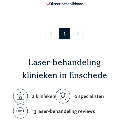
Direct beschikbaar
1
Previous
Next
Laser-behandeling
klinieken in Enschede
2 klinieken
0 specialisten
13 laser-behandeling reviews