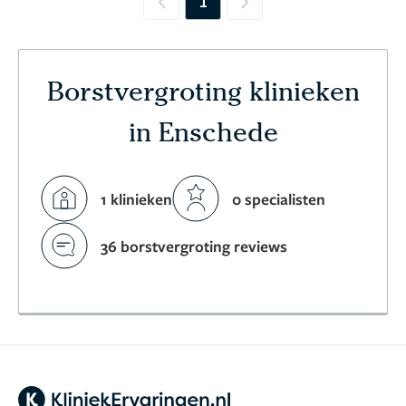
1
Previous
Next
Borstvergroting klinieken
in Enschede
1 klinieken
0 specialisten
36 borstvergroting reviews