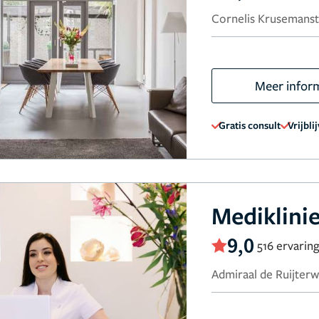
Cornelis Krusemanst
Meer infor
Gratis consult
Vrijbli
Mediklini
9,0
516 ervarin
Admiraal de Ruijter