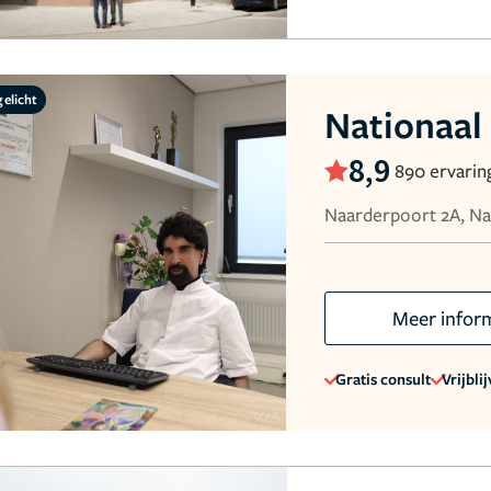
gelicht
Nationaal
8,9
890 ervarin
Naarderpoort 2A, N
Meer infor
Gratis consult
Vrijbli