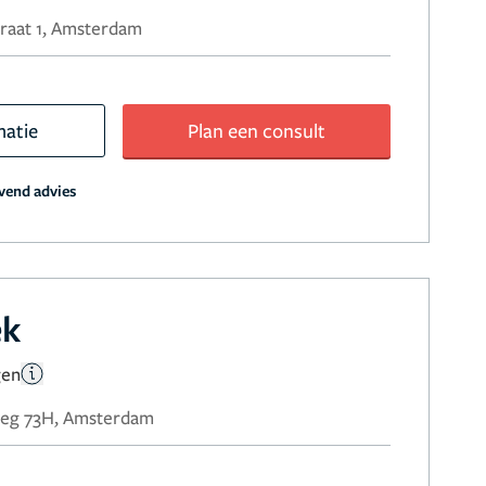
raat 1, Amsterdam
matie
Plan een consult
jvend advies
ek
gen
weg 73H, Amsterdam