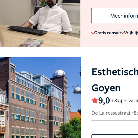
Meer infor
Gratis consult
Vrijbli
Esthetisc
Goyen
9,0
1.834 ervar
De Lairessestraat 1