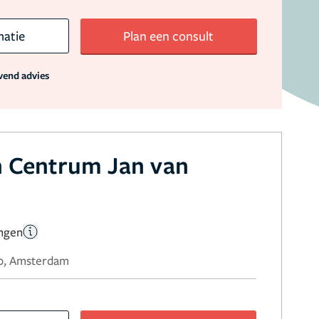
matie
Plan een consult
jvend advies
h Centrum Jan van
ingen
80, Amsterdam