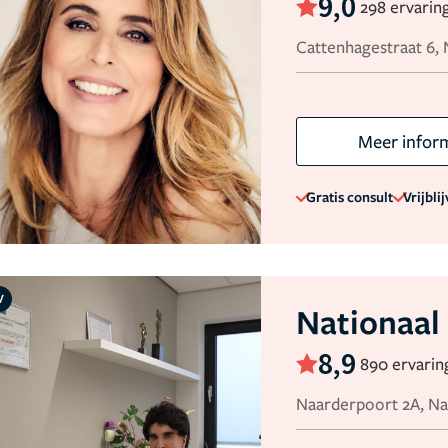
9,0
298 ervarin
Cattenhagestraat 6,
Meer infor
Gratis consult
Vrijbli
V
Nationaal
8,9
890 ervarin
Naarderpoort 2A, N