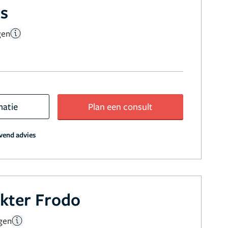
cs
gen
matie
Plan een consult
jvend advies
okter Frodo
gen