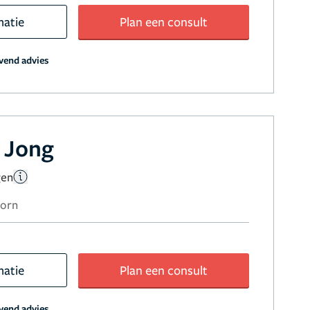
matie
Plan een consult
jvend advies
k Jong
gen
oorn
matie
Plan een consult
jvend advies