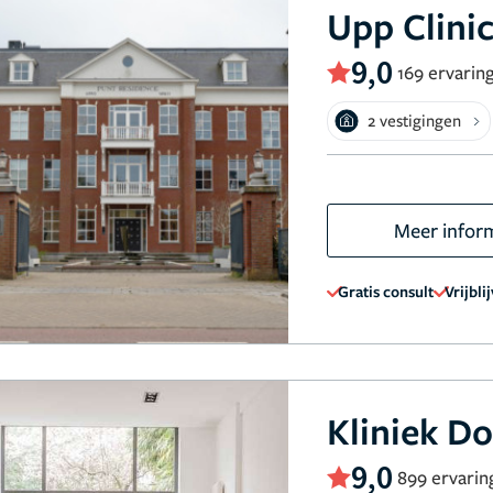
Upp Clini
9,0
169 ervarin
2 vestigingen
Meer infor
Gratis consult
Vrijbli
Kliniek D
9,0
899 ervarin