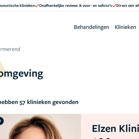
cosmetische klinieken
Onafhankelijke reviews & voor- en nafoto’s
Direct een a
Behandelingen
Klinieken
urmerend
 omgeving
ebben 57 klinieken gevonden
V
Elzen Klin