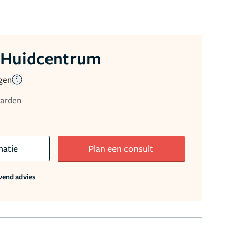
 Huidcentrum
gen
aarden
matie
Plan een consult
jvend advies