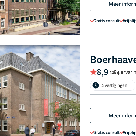
Meer infor
Gratis consult
Vrijbli
Boerhaave
8,9
1284 ervari
2 vestigingen
Meer infor
Gratis consult
Vrijbli