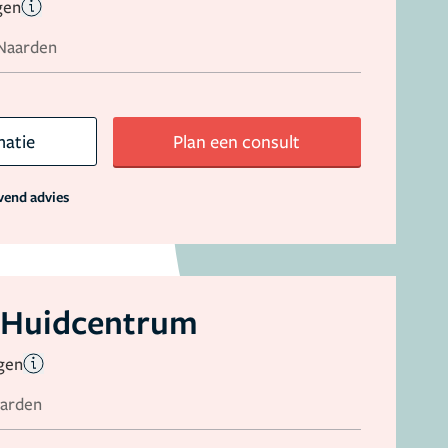
gen
 Naarden
matie
Plan een consult
jvend advies
 Huidcentrum
gen
aarden