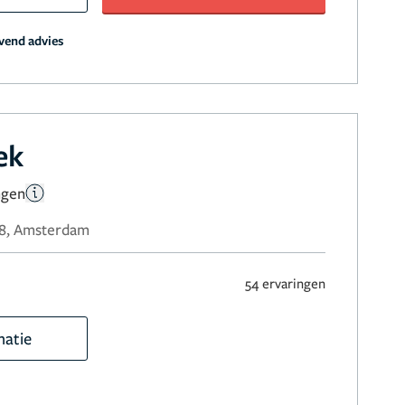
jvend advies
ek
ngen
48, Amsterdam
54 ervaringen
matie