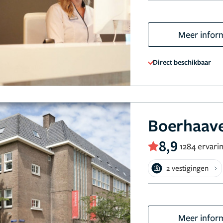
Meer infor
Direct beschikbaar
Boerhaave
8,9
1284 ervari
2 vestigingen
Meer infor