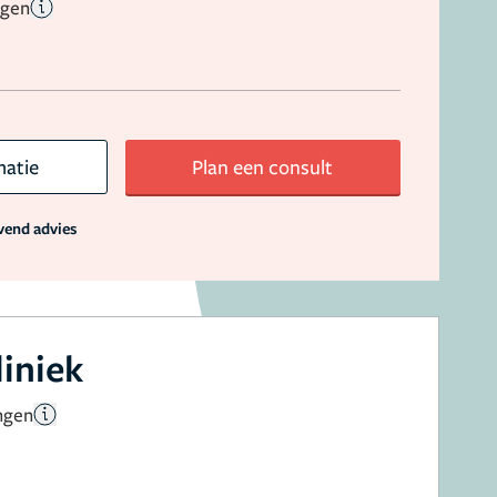
ngen
matie
Plan een consult
jvend advies
liniek
ngen