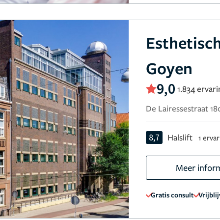
Esthetisc
Goyen
9,0
1.834 ervar
De Lairessestraat 1
8,7
Halslift
1 erva
Meer infor
Gratis consult
Vrijbli