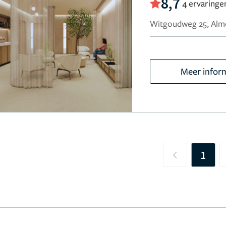
8,7
4 ervaringe
Witgoudweg 25, Alm
Meer infor
1
Previous