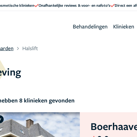
cosmetische klinieken
Onafhankelijke reviews & voor- en nafoto’s
Direct een a
Behandelingen
Klinieken
arden
Halslift
eving
ebben 8 klinieken gevonden
V
Boerhaave