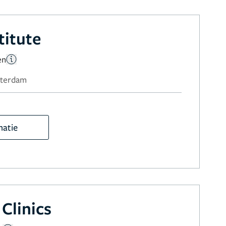
titute
en
sterdam
matie
Clinics