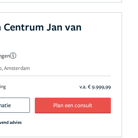
h Centrum Jan van
ingen
80, Amsterdam
v.a. € 9.999,99
ring
matie
Plan een consult
jvend advies