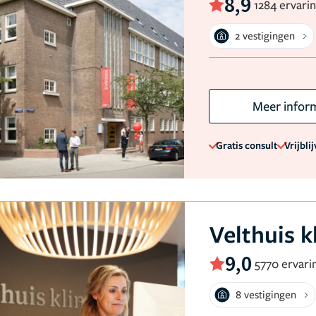
8,9
1284 ervari
2 vestigingen
Meer infor
Gratis consult
Vrijbli
Velthuis k
9,0
5770 ervari
8 vestigingen