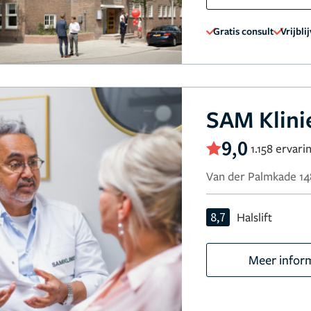
Gratis consult
Vrijbli
SAM Klini
9,0
1.158 ervari
Van der Palmkade 1
8,7
Halslift
Meer infor