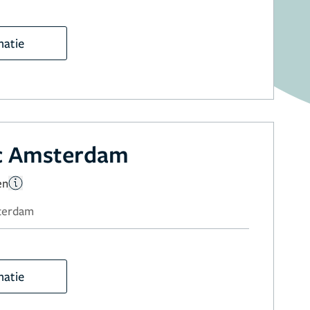
matie
ic Amsterdam
en
sterdam
matie