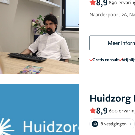
8,9
890 ervari
Naarderpoort 2A, N
Meer infor
Gratis consult
Vrijbli
Huidzorg 
8,9
600 ervari
8 vestigingen