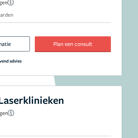
ngen
aarden
matie
Plan een consult
jvend advies
Laserklinieken
ngen