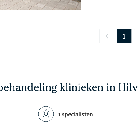
1
Previous
-behandeling klinieken in Hi
1 specialisten