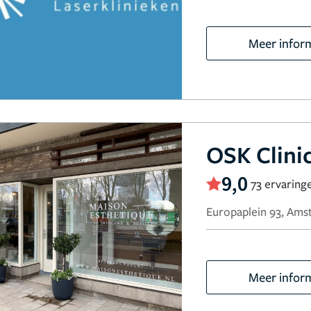
Meer infor
OSK Clin
9,0
73 ervaring
Europaplein 93, Am
Meer infor