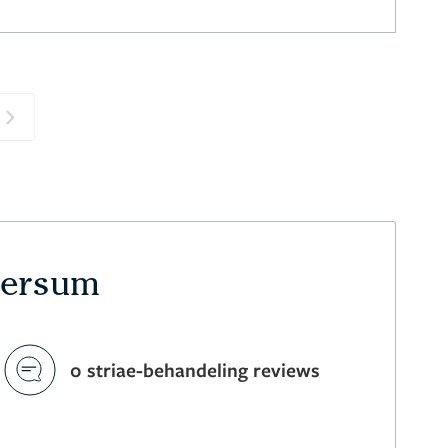
Next
lversum
0 striae-behandeling reviews