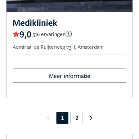
Medikliniek
9,0
516 ervaringen
Admiraal de Ruijterweg 73H, Amsterdam
Meer informatie
1
2
Previous
Next