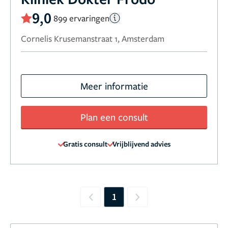
9,0
899 ervaringen
Cornelis Krusemanstraat 1, Amsterdam
Meer informatie
Plan een consult
Gratis consult
Vrijblijvend advies
1
Previous
Next