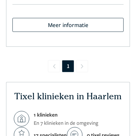
Meer informatie
1
Previous
Next
Tixel klinieken in Haarlem
1 klinieken
En 7 klinieken in de omgeving
17 specialisten
0 tixel reviews