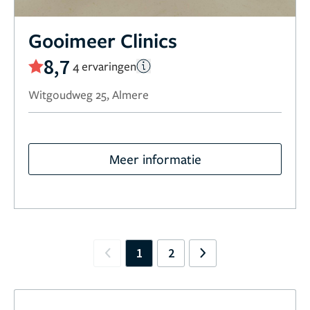
Gooimeer Clinics
8,7
4 ervaringen
Witgoudweg 25, Almere
Meer informatie
1
2
Previous
Next