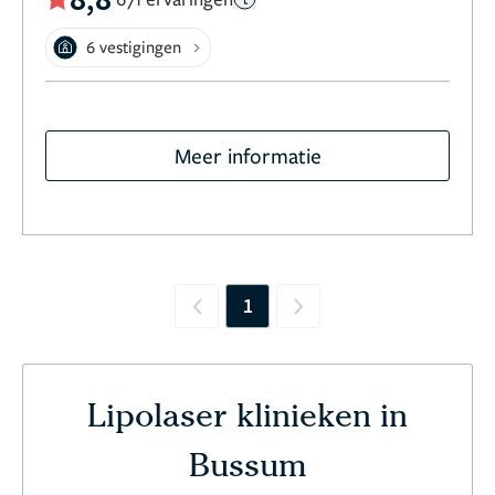
6 vestigingen
Meer informatie
1
Previous
Next
Lipolaser klinieken in
Bussum