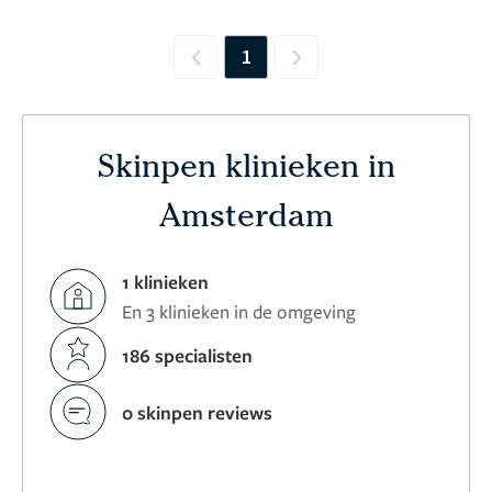
1
Previous
Next
Skinpen klinieken in
Amsterdam
1 klinieken
En 3 klinieken in de omgeving
186 specialisten
0 skinpen reviews