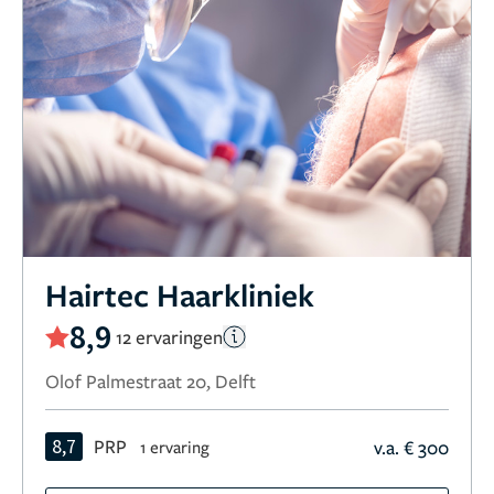
Hairtec Haarkliniek
8,9
12 ervaringen
Olof Palmestraat 20, Delft
8,7
PRP
v.a. € 300
1 ervaring