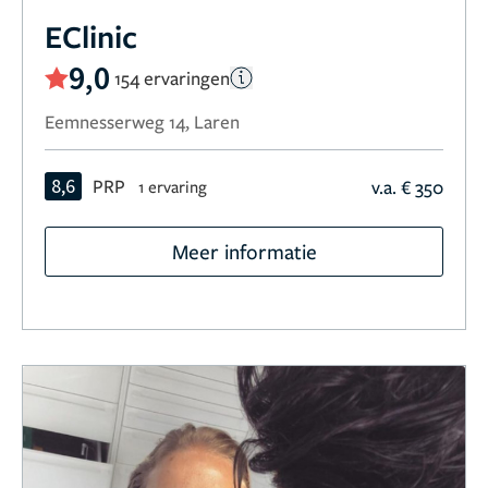
EClinic
9,0
154 ervaringen
Eemnesserweg 14, Laren
8,6
PRP
v.a. € 350
1 ervaring
Meer informatie