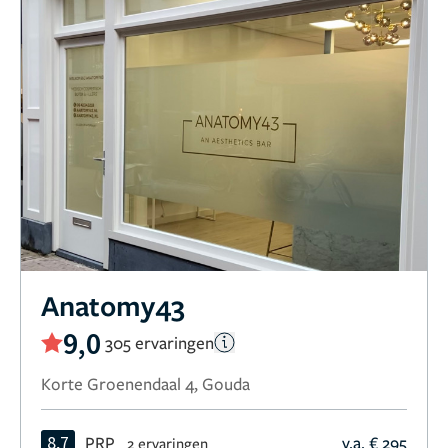
Anatomy43
9,0
305 ervaringen
Korte Groenendaal 4, Gouda
8,7
PRP
v.a. € 295
2 ervaringen