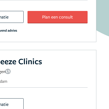
matie
Plan een consult
jvend advies
eeze Clinics
gen
erdam
matie