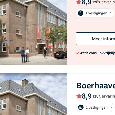
8,9
1283 ervari
2 vestigingen
Meer infor
Gratis consult
Vrijbli
Boerhaave
8,9
1283 ervari
2 vestigingen