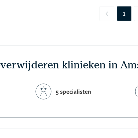
1
Previous
-verwijderen klinieken in A
5 specialisten