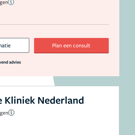
ngen
matie
Plan een consult
jvend advies
 Kliniek Nederland
ngen