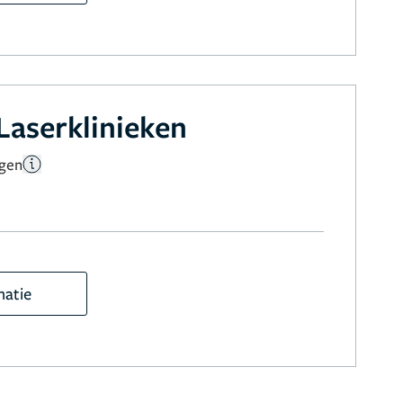
Laserklinieken
ngen
matie