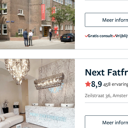
Meer infor
Gratis consult
Vrijbli
Next Fatfr
8,9
458 ervarin
Zeilstraat 36, Amst
Meer infor