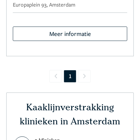
Europaplein 93, Amsterdam
Meer informatie
1
Previous
Next
Kaaklijnverstrakking
klinieken in Amsterdam