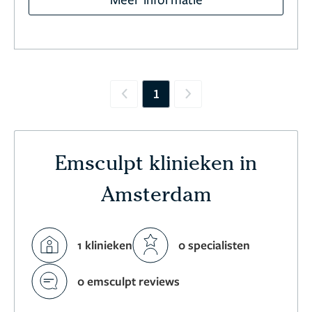
1
Previous
Next
Emsculpt klinieken in
Amsterdam
1 klinieken
0 specialisten
0 emsculpt reviews