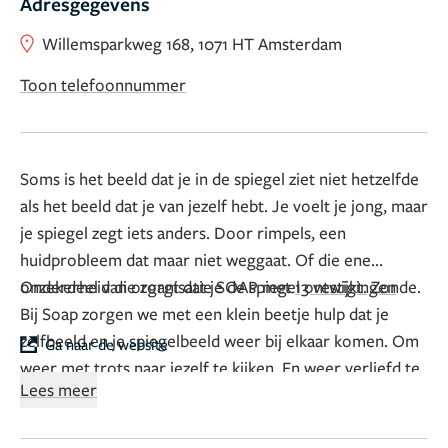
Adresgegevens
Willemsparkweg 168, 1071 HT Amsterdam
Toon telefoonnummer
Soms is het beeld dat je in de spiegel ziet niet hetzelfde
als het beeld dat je van jezelf hebt. Je voelt je jong, maar
je spiegel zegt iets anders. Door rimpels, een
huidprobleem dat maar niet weggaat. Of die ene
onzekerheid die zorgt dat je de spiegel ontwijkt. Zonde.
Onderdeel van organisatie SOAP met
13 vestigingen
Bij Soap zorgen we met een klein beetje hulp dat je
zelfbeeld en je spiegelbeeld weer bij elkaar komen. Om
Ga naar de website
weer met trots naar jezelf te kijken. En weer verliefd te
Lees meer
worden op jezelf. Want het gaat er uiteindelijk niet om
hoe anderen naar je kijken maar hoe je naar jezelf kijkt.