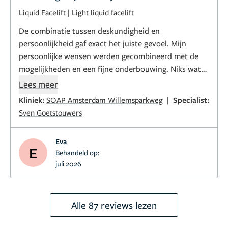
Liquid Facelift
|
Light liquid facelift
De combinatie tussen deskundigheid en
persoonlijkheid gaf exact het juiste gevoel. Mijn
persoonlijke wensen werden gecombineerd met de
mogelijkheden en een fijne onderbouwing. Niks wat
niet nodig is maar alles om net een beetje mooier te
Lees meer
zijn.
|
Kliniek:
SOAP Amsterdam Willemsparkweg
Specialist:
Sven Goetstouwers
Eva
E
Behandeld op:
juli 2026
Alle 87 reviews lezen