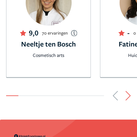
9,0
-
70 ervaringen
0
Neeltje ten Bosch
Fatin
Cosmetisch arts
Huid