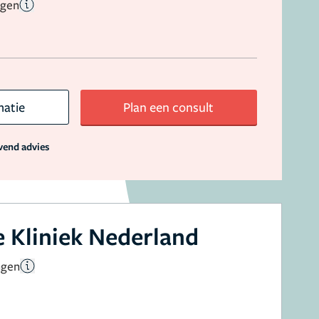
ngen
matie
Plan een consult
jvend advies
 Kliniek Nederland
ngen