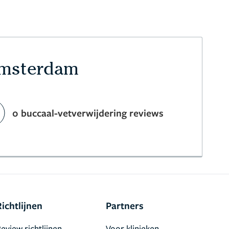
 Amsterdam
0 buccaal-vetverwijdering reviews
Richtlijnen
Partners
eview richtlijnen
Voor klinieken