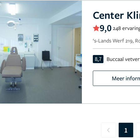
Center Kli
9,0
248 ervarin
‘s-Lands Werf 219, 
8,7
Buccaal vetver
Meer infor
1
Previous