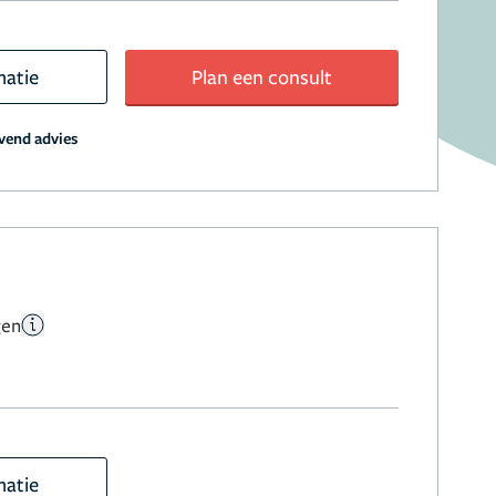
matie
Plan een consult
jvend advies
gen
matie