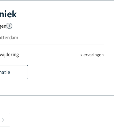
niek
gen
Rotterdam
wijdering
2 ervaringen
matie
Next