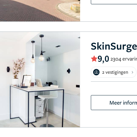
SkinSurge
9,0
2304 ervari
2 vestigingen
Meer infor