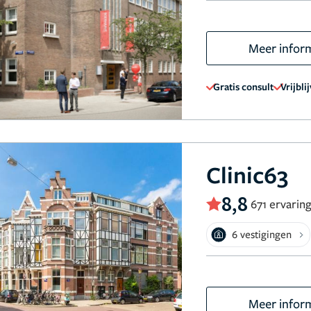
Meer infor
Gratis consult
Vrijbli
Clinic63
8,8
671 ervarin
6 vestigingen
Meer infor