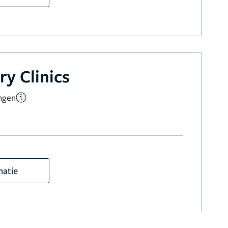
ry Clinics
ngen
matie