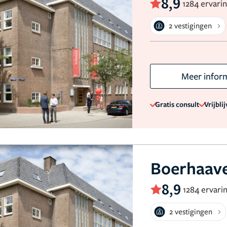
8,9
1284 ervari
2 vestigingen
Meer infor
Gratis consult
Vrijbli
Boerhaave
8,9
1284 ervari
2 vestigingen