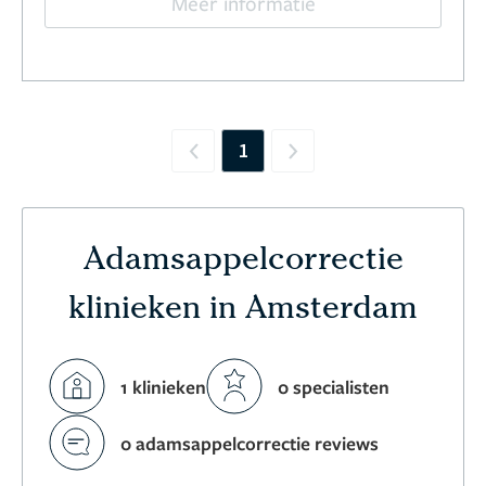
Meer informatie
1
Previous
Next
Adamsappelcorrectie
klinieken in Amsterdam
1 klinieken
0 specialisten
0 adamsappelcorrectie reviews