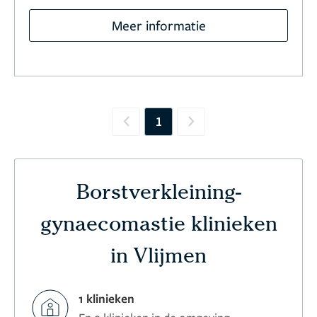
Meer informatie
1
Previous
Next
Borstverkleining-
gynaecomastie klinieken
in Vlijmen
1 klinieken