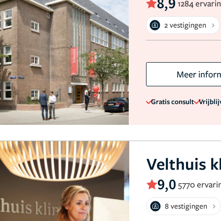
8,9
1284 ervari
2 vestigingen
Meer infor
Gratis consult
Vrijbli
Velthuis k
9,0
5770 ervari
8 vestigingen