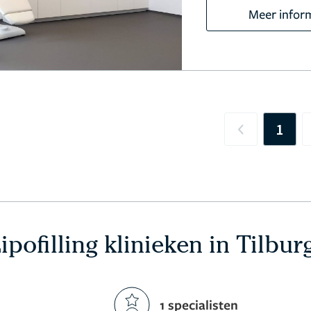
Meer infor
1
Previous
ipofilling klinieken in Tilbur
1 specialisten