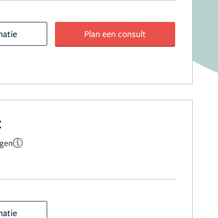
matie
Plan een consult
c
ngen
matie