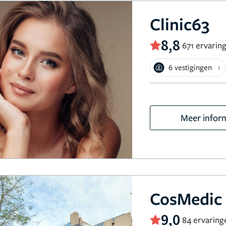
Clinic63
8,8
671 ervarin
6 vestigingen
Meer infor
CosMedic
9,0
84 ervaring