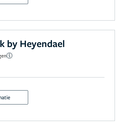
ek by Heyendael
gen
matie