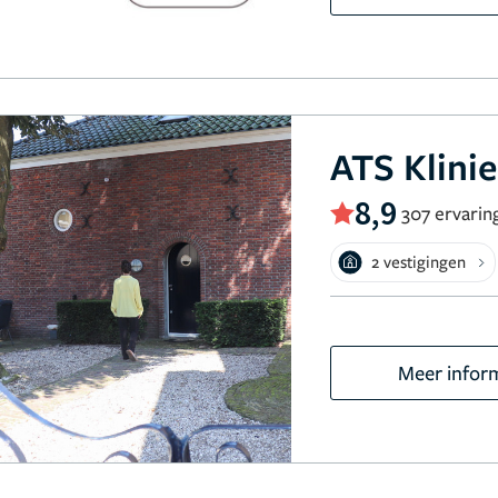
ATS Klini
8,9
307 ervarin
2 vestigingen
Meer infor