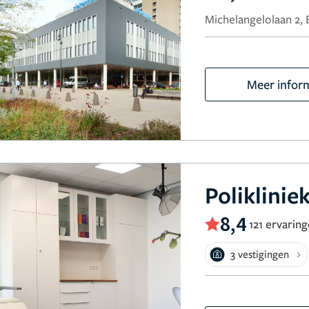
Michelangelolaan 2,
Meer infor
Poliklinie
8,4
121 ervarin
3 vestigingen