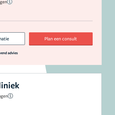
ngen
matie
Plan een consult
jvend advies
liniek
ngen