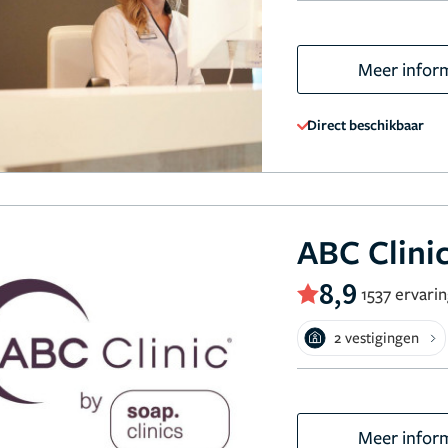
Meer infor
Direct beschikbaar
ABC Clini
8,9
1537 ervari
2 vestigingen
Meer infor