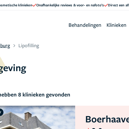
cosmetische klinieken
Onafhankelijke reviews & voor- en nafoto’s
Direct een a
Behandelingen
Klinieken
lburg
Lipofilling
mgeving
ebben 8 klinieken gevonden
V
Boerhaave