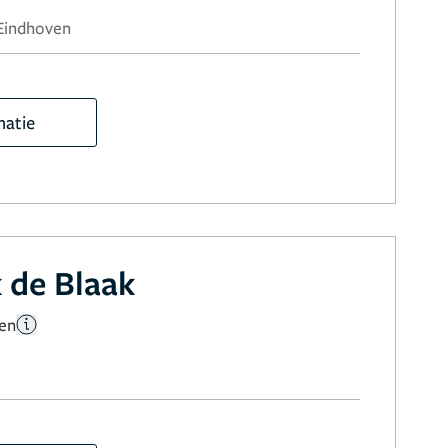
 Eindhoven
matie
k de Blaak
gen