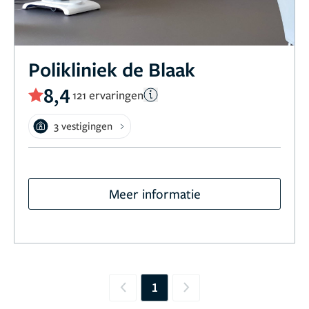
Polikliniek de Blaak
8,4
121 ervaringen
3 vestigingen
Meer informatie
1
Previous
Next