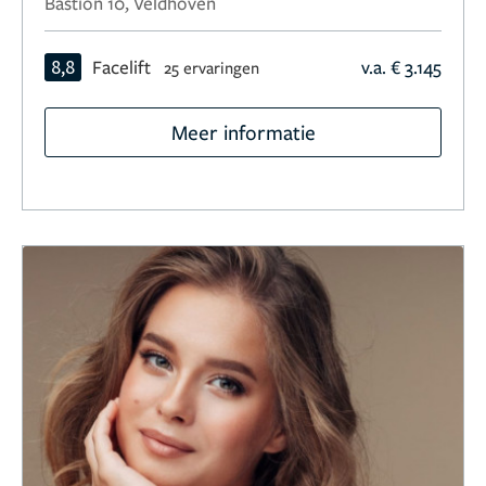
Bastion 10, Veldhoven
8,8
Facelift
v.a. € 3.145
25 ervaringen
Meer informatie