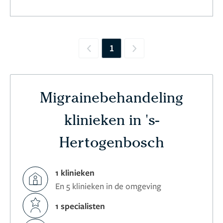
1
Previous
Next
Migrainebehandeling
klinieken in 's-
Hertogenbosch
1 klinieken
En 5 klinieken in de omgeving
1 specialisten