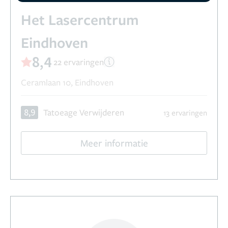
Het Lasercentrum
Eindhoven
8,4
22 ervaringen
Ceramlaan 10, Eindhoven
8,9
Tatoeage Verwijderen
13 ervaringen
Meer informatie