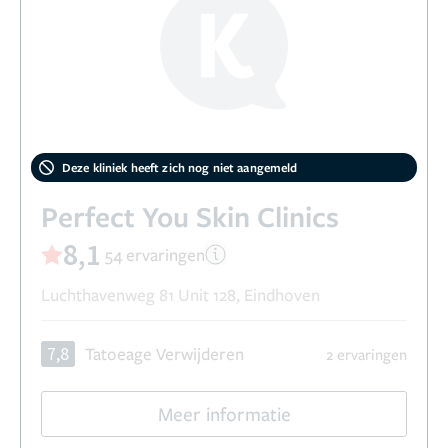
Deze kliniek heeft zich nog niet aangemeld
Perfect You Skin Clinics
8,1
54 ervaringen
Luchthavenweg 81 Unit 128, Eindhoven
7,8
Tatoeage Verwijderen
2 ervaringen
Meer informatie