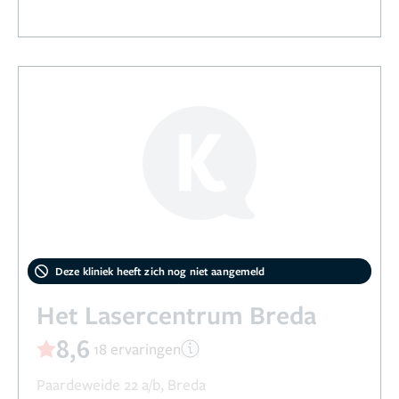
Deze kliniek heeft zich nog niet aangemeld
Het Lasercentrum Breda
8,6
18 ervaringen
Paardeweide 22 a/b, Breda