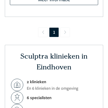
1
Previous
Next
Sculptra klinieken in
Eindhoven
2 klinieken
En 6 klinieken in de omgeving
6 specialisten