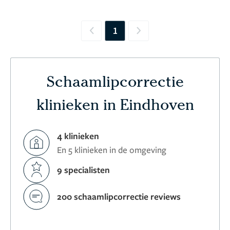
1
Previous
Next
Schaamlipcorrectie
klinieken in Eindhoven
4 klinieken
En 5 klinieken in de omgeving
9 specialisten
200 schaamlipcorrectie reviews