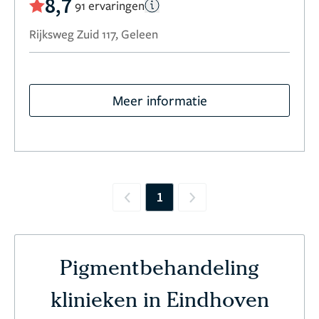
8,7
91 ervaringen
Rijksweg Zuid 117, Geleen
Meer informatie
1
Previous
Next
Pigmentbehandeling
klinieken in Eindhoven