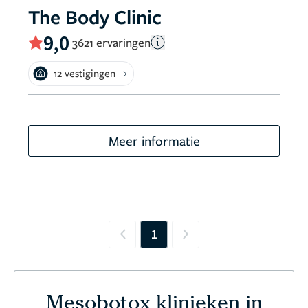
The Body Clinic
9,0
3621 ervaringen
12 vestigingen
Meer informatie
1
Previous
Next
Mesobotox klinieken in